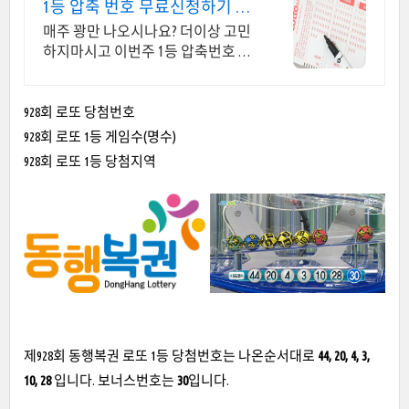
1등 압축 번호 무료신청하기 10
조합 압축번호무료신청하기
매주 꽝만 나오시나요? 더이상 고민
하지마시고 이번주 1등 압축번호 무
료 신청하세요 지금 신청하시면 1등
압축 추천 번호 서비스 무료 발송해
드립니다
928회 로또 당첨번호
928회 로또 1등 게임수(명수)
928회 로또 1등 당첨지역
제928회 동행복권 로또 1등 당첨번호는 나온순서대로
44, 20, 4, 3,
10, 28
입니다. 보너스번호는
30
입니다.