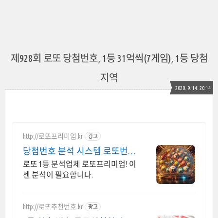
제928회 로또 당첨번호, 1등 31억씩(7게임), 1등 당첨
지역
2020. 9. 14. 20:14
http://로또프리미엄.kr
광고
당첨번호 분석 시스템 로또번호
분석업체
로또 1등 분석업체 로또프리미엄! 이
젠 분석이 필요합니다.
http://로또추천번호.kr
광고