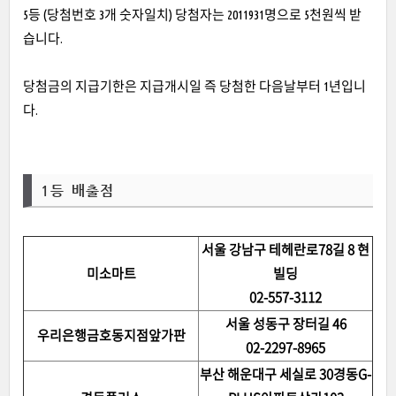
5등 (당첨번호 3개 숫자일치) 당첨자는 2011931명으로 5천원씩 받
습니다.
당첨금의 지급기한은 지급개시일 즉 당첨한 다음날부터 1년입니
다.
1등 배출점
서울 강남구 테헤란로78길 8 현
미소마트
빌딩
02-557-3112
서울 성동구 장터길 46
우리은행금호동지점앞가판
02-2297-8965
부산 해운대구 세실로 30경동G-