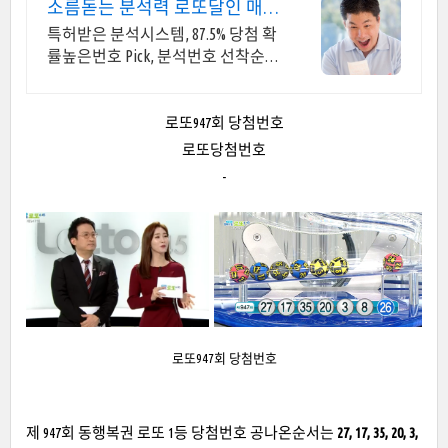
소름돋는 분석력 로또달인 매주
2등 이상 당첨자 속출
특허받은 분석시스템, 87.5% 당첨 확
률높은번호 Pick, 분석번호 선착순
증정 이런 것이 바로 분석실력이죠
로또947회 당첨번호
로또당첨번호
-
로또947회 당첨번호
제 947회 동행복권 로또 1등 당첨번호 공나온순서는
27
, 17, 35, 20, 3,