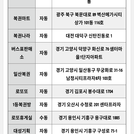
통
광주 북구 북문대로 89 벽산메가시티
복권마트
자동
상가 101동 116호
복권나라
자동
대전 대덕구 신탄진동로 1
버스표판매
경기 고양시 덕양구 화신로 76 샘터마
자동
소
을1단지아파트
경기 고양시 일산동구 무궁화로 31-16
일산복권
자동
남정시티프라자8차 103호
로또또
자동
경기 김포시 봉수대로 1704
1등복권방
자동
경기 오산시 수청로 201 센타프라자
로또휴게실
수동
경기 용인시 기흥구 용구대로 1885
대성기획
자동
경기 용인시 기흥구 구성로 75-1