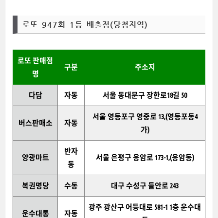
로또 947회 1등 배출점(당첨지역)
로또 판매점
구분
주소지
명
다담
자동
서울 동대문구 장한로18길 50
서울 영등포구 영중로 13,(영등포동4
버스판매소
자동
가)
반자
양광마트
서울 은평구 응암로 173-1,(응암동)
동
복권명당
수동
대구 수성구 들안로 243
광주 광산구 어등대로 581-1 1층 운수대
운수대통
자동