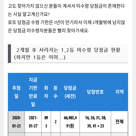
고도 찾아가지 않으신 분들이 계셔서 미수령 당첨금이 존재한다
는 사실 알고계신가요?
로또 당첨금 수령 기한은 1년이 만기라서 이제 2개월밖에 남지않
은 당첨금 미수령자분들은 빨리 찾아가세요.
2개월 후 사라지는 1,2등 미수령 당첨금 현황
(하지만 1등은 이미...)
지급
추첨
기한
회
등
당첨금
당첨번호
지역
일
만료
차
수
(세전)
일
2020-
2021-
89
66,485,4
16, 26, 31, 38,
2
전북
01-25
01-27
5
91원
39, 41 + 23