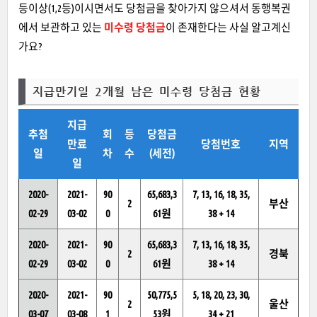
등이상(1,2등)이시면서도 당첨금을 찾아가지 않으셔서 동행복권
에서 보관하고 있는
미수령 당첨금
이 존재한다는 사실 알고계신
가요?
지급만기일 2개월 남은 미수령 당첨금 현황
지급
추첨
회
등
당첨금
만료
당첨번호
지역
일
차
수
(세전)
일
2020-
2021-
90
65,683,3
7, 13, 16, 18, 35,
2
부산
02-29
03-02
0
61원
38 + 14
2020-
2021-
90
65,683,3
7, 13, 16, 18, 35,
2
경북
02-29
03-02
0
61원
38 + 14
2020-
2021-
90
50,775,5
5, 18, 20, 23, 30,
2
울산
03-07
03-08
1
53원
34 + 21