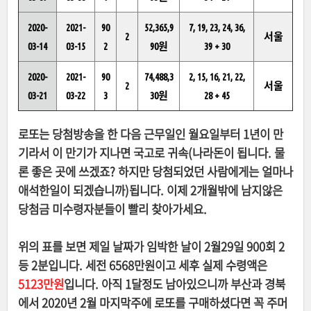
2020-
2021-
90
52,365,9
7, 19, 23, 24, 36,
2
서울
03-14
03-15
2
90원
39 + 30
2020-
2021-
90
74,488,3
2, 15, 16, 21, 22,
2
서울
03-21
03-22
3
30원
28 + 45
로또는 당첨방송을 한 다음 근무일인 월요일부터 1년이 만
기라서 이 만기가 지나면 국고로 귀속(나라돈이 됩니다. 물
론 좋은 곳에 쓰겠죠? 하지만 당첨되었던 사람에게는 얼마나
애석한일이 되겠습니까)됩니다. 이제 2개월밖에 남지않은
당첨금 미수령자분들이 빨리 찾아가세요.
위의 표를 보면 제일 날짜가 임박한 날이 2월29일 900회 2
등 2분입니다. 세전 6568만원이고 세후 실제 수령액은
5123만원
입니다. 아직 1달정도 남아있으니까 부산과 경북
에서 2020년 2월 마지막주에 로또를 구매하셨다면 꼭 주머