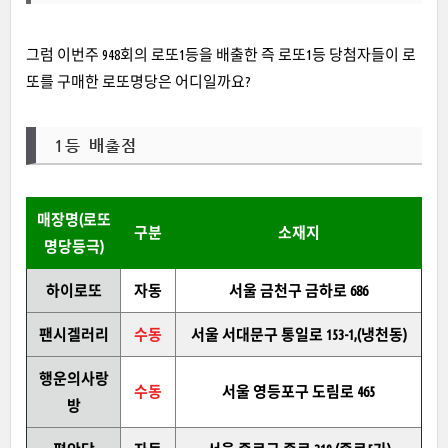
그럼 이번주 948회의 로또1등을 배출한 즉 로또1등 당첨자들이 로
또를 구매한 로또명당은 어디일까요?
1등 배출점
매장명(로또
구분
소재지
명당등극)
하이로또
자동
서울 금천구 금하로 686
팬시겔러리
수동
서울 서대문구 통일로 153-1,(냉천동)
행운의사랑
수동
서울 영등포구 도림로 465
방