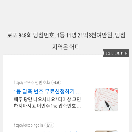
로또 948회 당첨번호, 1등 11명 21억8천여만원, 당첨
지역은 어디
2021. 1. 31. 11:14
http://로또추천번호.kr
광고
1등 압축 번호 무료신청하기 10
조합 압축번호무료신청하기
매주 꽝만 나오시나요? 더이상 고민
하지마시고 이번주 1등 압축번호 무
료 신청하세요 지금 신청하시면 1등
압축 추천 번호 서비스 무료 발송해
드립니다
http://lottobingo.kr
광고