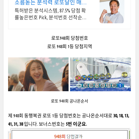
소름돋는 분석력 로또달인 매주
2등 이상 당첨자 속출
특허받은 분석시스템, 87.5% 당첨 확
률높은번호 Pick, 분석번호 선착순
증정 이런 것이 바로 분석실력이죠
로또948회 당첨번호
로또 948회 1등 당첨지역
로또 948회 공나온순서
제 948회 동행복권 로또 1등 당첨번호는 공나온순서대로
30, 18, 13,
41, 31, 38
입니다. 보너스번호는
5번 이군요.