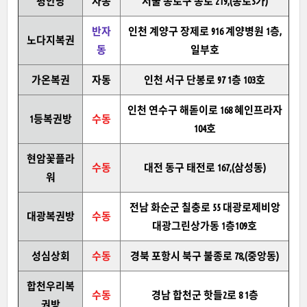
평안당
자동
서울 종로구 종로 219,(종로5가)
반자
인천 계양구 장제로 916 계양병원 1층,
노다지복권
동
일부호
가온복권
자동
인천 서구 단봉로 97 1층 103호
인천 연수구 해돋이로 168 혜인프라자
1등복권방
수동
104호
현암꽃플라
수동
대전 동구 태전로 167,(삼성동)
워
전남 화순군 칠충로 55 대광로제비앙
대광복권방
수동
대광그린상가동 1층109호
성심상회
수동
경북 포항시 북구 불종로 78,(중앙동)
합천우리복
수동
경남 합천군 핫들2로 8 1층
권방