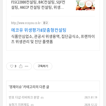
품안전전문
FSSC22000컨설팅, BRC컨설팅, SQF컨
설팅, HACCP 컨설팅 컨설팅, 위생점
검,교육까지 한 번에 진행. 식품안전
관리 전문가에게 맡기세요
http://www.ecoyou.co.kr
광고
에코유 위생평가&맞춤형컨설팅
식품안심업소, 관공서 위생용역, 집단급식소, 프랜차이
즈 위생관리 및 진단 플랫폼
3
구독하기
'
경제이슈
' 카테고리의 다른 글
반포 더샵 리버파크 분양
2021.01.19
(0)
보청기 지원제도
2020.12.22
(0)