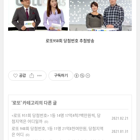
로또950회 당첨번호 추첨방송
공감
구독하기
'
로또
' 카테고리의 다른 글
<로또 951회 당첨번호> 1등 14명 17억4척7백만원씩, 당
2021.02.21
첨지역은 어디일까
(0)
로또 948회 당첨번호, 1등 11명 21억8천여만원, 당첨지역
2021.01.31
은 어디
(0)