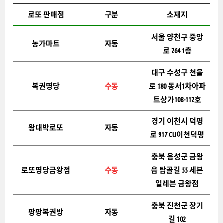
로또 판매점
구분
소재지
서울 양천구 중앙
농가마트
자동
로 264 1층
대구 수성구 천을
복권명당
수동
로 180 동서1차아파
트상가108-112호
경기 이천시 덕평
왕대박로또
자동
로 917 CU이천덕평
충북 음성군 금왕
로또명당금왕점
수동
읍 탑골길 55 세븐
일레븐 금왕점
충북 진천군 장기
팡팡복권방
자동
길 102