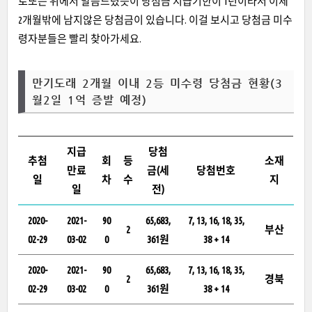
로또는 위에서 말씀드렸듯이 당첨금 지급기한이 1년이라서 이제
2개월밖에 남지않은 당첨금이 있습니다. 이걸 보시고 당첨금 미수
령자분들은 빨리 찾아가세요.
만기도래 2개월 이내 2등 미수령 당첨금 현황(3
월2일 1억 증발 예정)
지급
당첨
추첨
회
등
소재
만료
금(세
당첨번호
일
차
수
지
일
전)
2020-
2021-
90
65,683,
7, 13, 16, 18, 35,
2
부산
02-29
03-02
0
361원
38 + 14
2020-
2021-
90
65,683,
7, 13, 16, 18, 35,
2
경북
02-29
03-02
0
361원
38 + 14