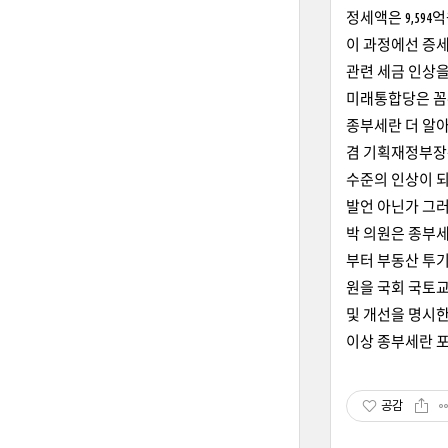
정세액은 9,594억
이 과정에선 증세
관련 세금 인상
미래통합당은 꼼수
종부세란 더 알아
겸 기획재정부장관
수준의 인상이 
발언 아닌가 그러
박 의원은 종부세
부터 부동산 투기
원을 국회 국토
및 개선을 명시한
이상 종부세란 포
공감