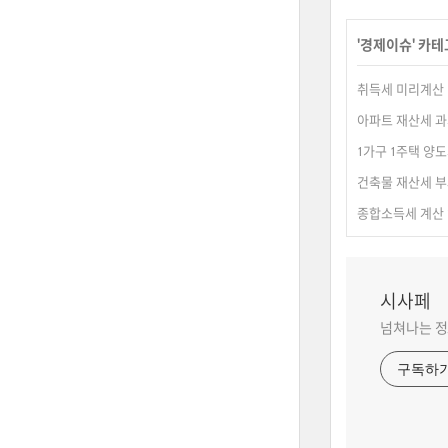
'
경제이슈
' 카
취득세 미리계산 
아파트 재산세 
1가구 1주택 양
건축물 재산세 
종합소득세 계산
시사페
넘쳐나는 정
구독하