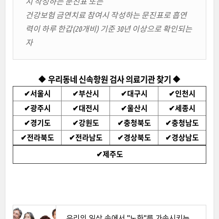
시 작성하는 문진표 또는
건강보험 금연치료 참여시 작성하는 문진표로 흡연
력이 하루 한갑(20개비) 기준 30년 이상으로 확인되는
자
🔶 우리동네 신속항원 검사 의료기관 찾기 🔶
✔
서울시
✔
부산시
✔
대구시
✔
인천시
✔
광주시
✔
대전시
✔
울산시
✔
세종시
✔
경기도
✔
강원도
✔
충청북도
✔
충청남도
✔
전라북도
✔
전라남도
✔
경상북도
✔
경상남도
✔
제주도
우리의 일상 속에서 "노화"를 가속시키는 3가지 음식